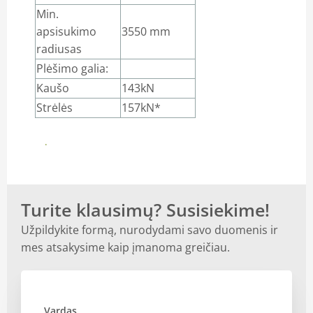
Min.
apsisukimo
3550 mm
radiusas
Plėšimo galia:
Kaušo
143kN
Strėlės
157kN*
DOMINA. KONTAKTAI.
Turite klausimų? Susisiekime!
Užpildykite formą, nurodydami savo duomenis ir
mes atsakysime kaip įmanoma greičiau.
Vardas