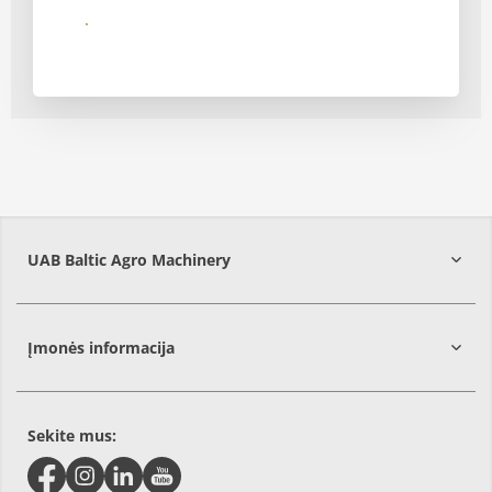
Siųsti
UAB Baltic Agro Machinery
Vilniaus
r.
Įmonės informacija
Sekite mus: