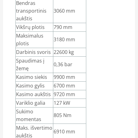
Bendras
transportinis
3060 mm
aukštis
Vikšrų plotis
790 mm
Maksimalus
3180 mm
plotis
Darbinis svoris
22600 kg
Spaudimas į
0,36 bar
žemę
Kasimo siekis
9900 mm
Kasimo gylis
6700 mm
Kasimo aukštis
9720 mm
Variklio galia
127 kW
Sukimo
805 Nm
momentas
Maks. išvertimo
6910 mm
aukštis