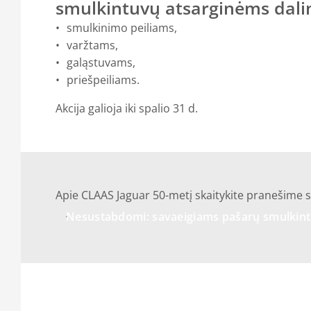
smulkintuvų atsarginėms dali
smulkinimo peiliams,
varžtams,
galąstuvams,
priešpeiliams.
Akcija galioja iki spalio 31 d.
Apie CLAAS Jaguar 50-metį skaitykite pranešime 
Nesustabdomi: savaeigiams pašarų smulkin