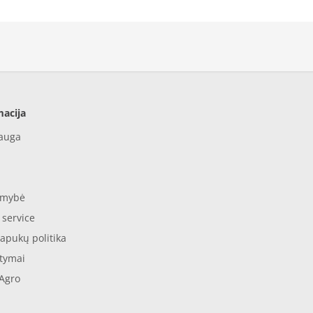
acija
auga
omybė
 service
lapukų politika
tymai
Agro