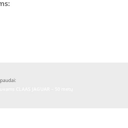
ms:
spaudai:
tuvams CLAAS JAGUAR – 50 metų