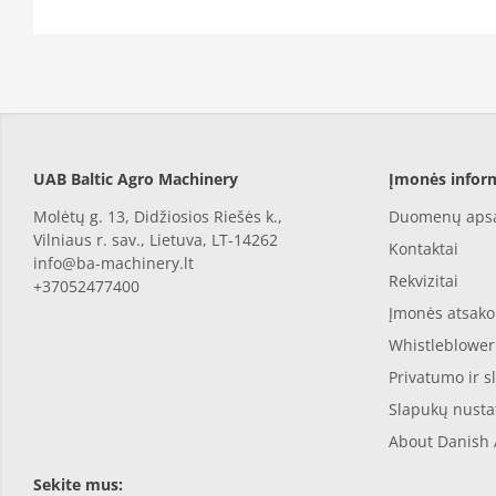
UAB Baltic Agro Machinery
Įmonės inform
Molėtų g. 13, Didžiosios Riešės k.,
Duomenų aps
Vilniaus
r. sav., Lietuva, LT-14262
Kontaktai
info@ba-machinery.lt
Rekvizitai
+37052477400
Įmonės atsak
Whistleblower
Privatumo ir s
Slapukų nusta
About Danish 
Sekite mus: