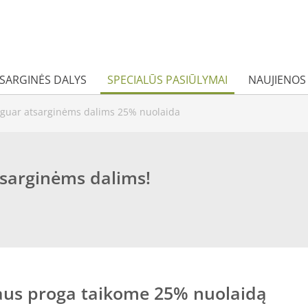
TSARGINĖS DALYS
SPECIALŪS PASIŪLYMAI
NAUJIENOS
aguar atsarginėms dalims 25% nuolaida
sarginėms dalims!
jaus proga taikome 25% nuolaidą