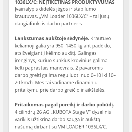
1036LX/C: NEĮTIKĖTINAS PRODUKTYVUMAS
Įvairialypis didelės jėgos ir stabilumo
krautuvas. „VM Loader 1036LX/C“ – tai jūsų
daugiafunkcis darbo partneris.
Lankstumas aukštoje sėdynėje.
Krautuvo
keliamoji galia yra 950–1450 kg ant padėklo,
atsižvelgiant į kėlimo aukštį. Galingas
įrenginys, kuriuo sunkius krovinius galima
kelti paprastais manevrais. 2 pavaromis
darbo greitį galima reguliuoti nuo 0–10 iki 10–
20 km/h. Mes tai vadiname dinaminiu
pritaikymu prie darbo greičio ir aikštelės.
Pritaikomas pagal poreikį ir darbo pobūdį.
4 cilindrų 26 AG „KUBOTA Stage V“ dyzelinis
variklis užtikrina darbo saugą ir aukštą
našumą dirbant su VM LOADER 1036LX/C.