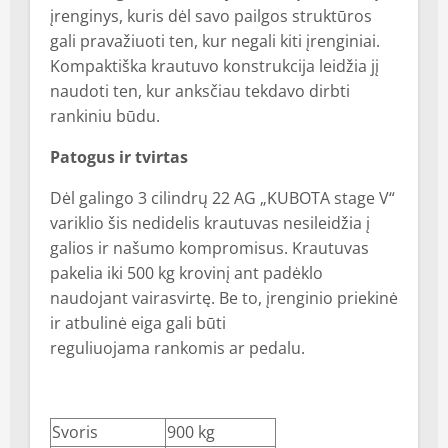
įrenginys, kuris dėl savo pailgos struktūros
gali pravažiuoti ten, kur negali kiti įrenginiai.
Kompaktiška krautuvo konstrukcija leidžia jį
naudoti ten, kur anksčiau tekdavo dirbti
rankiniu būdu.
Patogus ir tvirtas
Dėl galingo 3 cilindrų 22 AG „KUBOTA stage V“
variklio šis nedidelis krautuvas nesileidžia į
galios ir našumo kompromisus. Krautuvas
pakelia iki 500 kg krovinį ant padėklo
naudojant vairasvirtę. Be to, įrenginio priekinė
ir atbulinė eiga gali būti
reguliuojama rankomis ar pedalu.
Svoris
900 kg