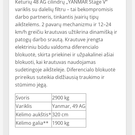
Keturių 48 AG cilindrų „YANMAR Stage V“
variklis su dalelių filtru – tai bekompromisis
darbo partneris, tinkantis įvairių tipų
aikštelėms. 2 pavarų mechanizmu ir 12–24
km/h greičiu krautuvas užtikrina dinamišką ir
patogų darbo srautą. Krautuve įrengta
elektriniu būdu valdoma diferencialo
blokuotė, skirta priekinei ir užpakalinei ašiai
blokuoti, kai krautuvas naudojamas
sudėtingoje aikštelėje. Diferencialo blokuotė
prireikus suteikia didžiausią traukimo ir
stūmimo jėgą.
Svoris
2900 kg
Variklis
Yanmar, 49 AG
Kėlimo aukštis*
320 cm
Kėlimo galia**
1900 kg