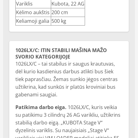
Variklis
Kubota, 22 AG
Kėlimo aukštis
200 cm
Keliamoji galia
500 kg
1026LX/C: ITIN STABILI MAŠINA MAŽO
SVORIO KATEGORIJOJE
1026LX/C – tai stabilus ir saugus krautuvas,
dėl kurio kasdienius darbus atlikti bus šiek
tiek paprasčiau. Žemas sunkio jėgos centras
užtikrina, kad sunkūs ir platūs kroviniai bus
gabenami saugiai.
Patikima darbo eiga.
1026LX/C, kuris veikia
su patikimu 3 cilindrų 26 AG varikliu, užtikrins
stabilią darbo eigą. „KUBOTA Stage V“
dyzelinis variklis. Su naujaisiais „Stage V“