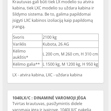
Krautuvas gali būti tiek LX modelio su atvira
kabina, tiek LXC modelio su uždara kabina ir
šildymo sistema. Be to, galima papildomai
įsigyti LXC kabinos izoliaciją kaip papildomą
įrangą.
Svoris
2100 kg
Variklis
Kubota, 26 AG
Kėlimo
L 200 cm, M 260 cm, H 310 cm
aukštis*
Kėlimo galia**
L 1500 kg, M 1200 kg, H 950 kg
LX - atvira kabina, LXC - uždara kabina
1040LX/C : DINAMINĖ VAROMOJI JĖGA
Tvirtas krautuvas, pasižymintis didele
varomąja jėga ir įvairove. 1040LX/C pakelia