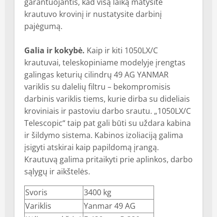
garantuojantis, kad visą laiką matysite
krautuvo krovinį ir nustatysite darbinį
pajėgumą.
Galia ir kokybė.
Kaip ir kiti 1050LX/C
krautuvai, teleskopiniame modelyje įrengtas
galingas keturių cilindrų 49 AG YANMAR
variklis su dalelių filtru – bekompromisis
darbinis variklis tiems, kurie dirba su dideliais
kroviniais ir pastoviu darbo srautu. „1050LX/C
Telescopic“ taip pat gali būti su uždara kabina
ir šildymo sistema. Kabinos izoliaciją galima
įsigyti atskirai kaip papildomą įrangą.
Krautuvą galima pritaikyti prie aplinkos, darbo
sąlygų ir aikštelės.
Svoris
3400 kg
Variklis
Yanmar 49 AG