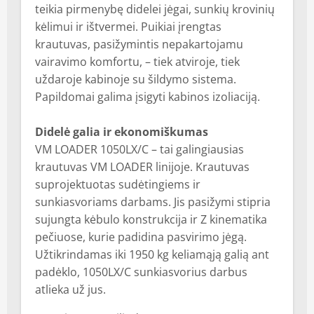
teikia pirmenybę didelei jėgai, sunkių krovinių
kėlimui ir ištvermei. Puikiai įrengtas
krautuvas, pasižymintis nepakartojamu
vairavimo komfortu, – tiek atviroje, tiek
uždaroje kabinoje su šildymo sistema.
Papildomai galima įsigyti kabinos izoliaciją.
Didelė galia ir ekonomiškumas
VM LOADER 1050LX/C – tai galingiausias
krautuvas VM LOADER linijoje. Krautuvas
suprojektuotas sudėtingiems ir
sunkiasvoriams darbams. Jis pasižymi stipria
sujungta kėbulo konstrukcija ir Z kinematika
pečiuose, kurie padidina pasvirimo jėgą.
Užtikrindamas iki 1950 kg keliamąją galią ant
padėklo, 1050LX/C sunkiasvorius darbus
atlieka už jus.