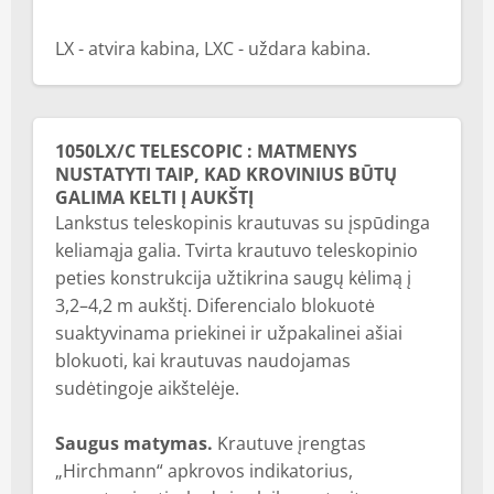
LX - atvira kabina, LXC - uždara kabina.
1050LX/C TELESCOPIC : MATMENYS
NUSTATYTI TAIP, KAD KROVINIUS BŪTŲ
GALIMA KELTI Į AUKŠTĮ
Lankstus teleskopinis krautuvas su įspūdinga
keliamąja galia. Tvirta krautuvo teleskopinio
peties konstrukcija užtikrina saugų kėlimą į
3,2–4,2 m aukštį. Diferencialo blokuotė
suaktyvinama priekinei ir užpakalinei ašiai
blokuoti, kai krautuvas naudojamas
sudėtingoje aikštelėje.
Saugus matymas.
Krautuve įrengtas
„Hirchmann“ apkrovos indikatorius,