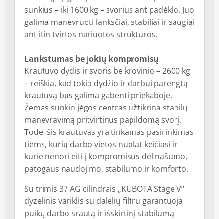
sunkius – iki 1600 kg – svorius ant padėklo. Juo
galima manevruoti lanksčiai, stabiliai ir saugiai
ant itin tvirtos nariuotos struktūros.
Lankstumas be jokių kompromisų
Krautuvo dydis ir svoris be krovinio – 2600 kg
– reiškia, kad tokio dydžio ir darbui parengtą
krautuvą bus galima gabenti priekaboje.
Žemas sunkio jėgos centras užtikrina stabilų
manevravimą pritvirtinus papildomą svorį.
Todėl šis krautuvas yra tinkamas pasirinkimas
tiems, kurių darbo vietos nuolat keičiasi ir
kurie nenori eiti į kompromisus dėl našumo,
patogaus naudojimo, stabilumo ir komforto.
Su trimis 37 AG cilindrais „KUBOTA Stage V“
dyzelinis variklis su dalelių filtru garantuoja
puikų darbo srautą ir išskirtinį stabilumą