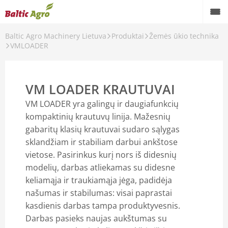
Baltic Agro Machinery Lietuva
Produktai
Žemės ūkio technika
Atgal
VMLOADER
Produktai
Žemės ūkio technika
VM LOADER KRAUTUVAI
Statybinė technika
VM LOADER yra galingų ir daugiafunkcių
kompaktinių krautuvų linija. Mažesnių
Miško technika
gabaritų klasių krautuvai sudaro sąlygas
sklandžiam ir stabiliam darbui ankštose
vietose. Pasirinkus kurį nors iš didesnių
modelių, darbas atliekamas su didesne
keliamąja ir traukiamąja jėga, padidėja
našumas ir stabilumas: visai paprastai
kasdienis darbas tampa produktyvesnis.
Darbas pasieks naujas aukštumas su