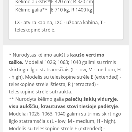
Kėlimo aukštis*
E 420 cm; R 320 cm
Kėlimo galia**
E 710 kg, R 1400 kg
LX - atvira kabina, LXC - uždara kabina, T -
teleskopinė strėlė.
* Nurodytas kėlimo aukštis
kaušo vertimo
taške.
Modeliai 1026; 1063; 1040 galimi su trimis
skirtingo ilgio statramsčiais (L - low, M - medium, H
- high). Modelis su teleskopine strėle E (extended) -
teleskopinė strėlė ištiesta; R (retracted) -
teleskopinė strėlė sutraukta.
** Nurodyta kėlimo galia
palečių šakių viduryje,
visu aukščiu, krautuvas stovi tiesioje padėtyje
.
Modeliai 1026; 1063; 1040 galimi su trimis skirtingo
ilgio statramsčiais (L - low, M - medium, H - high).
Modelis su teleskopine strėle E (extended) -