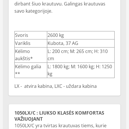
dirbant šiuo krautuvu. Galingas krautuvas
savo kategorijoje.
Svoris
2600 kg
Variklis
Kubota, 37 AG
Kėlimo
L: 200 cm; M: 265 cm; H: 310
aukštis*
cm
Kėlimo galia
L: 1800 kg; M: 1600 kg; H: 1250
**
kg
LX - atvira kabina, LXC - uždara kabina
1050LX/C : LIUKSO KLASĖS KOMFORTAS
VAŽIUOJANT
1050LX/C yra tvirtas krautuvas tiems, kurie