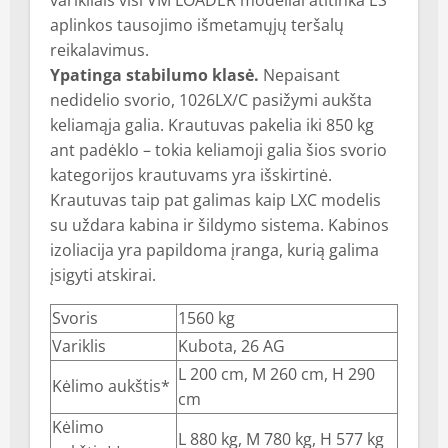
varikliais visi VM LOADER modeliai atitinka ES
aplinkos tausojimo išmetamųjų teršalų
reikalavimus.
Ypatinga stabilumo klasė.
Nepaisant
nedidelio svorio, 1026LX/C pasižymi aukšta
keliamąja galia. Krautuvas pakelia iki 850 kg
ant padėklo – tokia keliamoji galia šios svorio
kategorijos krautuvams yra išskirtinė.
Krautuvas taip pat galimas kaip LXC modelis
su uždara kabina ir šildymo sistema. Kabinos
izoliacija yra papildoma įranga, kurią galima
įsigyti atskirai.
Svoris
1560 kg
Variklis
Kubota, 26 AG
L 200 cm, M 260 cm, H 290
Kėlimo aukštis*
cm
Kėlimo
L 880 kg, M 780 kg, H 577 kg