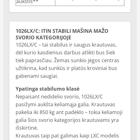
aukštis**
1026LX/C: ITIN STABILI MAŠINA MAŽO
SVORIO KATEGORIJOJE
1026LX/C – tai stabilus ir saugus krautuvas,
dėl kurio kasdienius darbus atlikti bus šiek
tiek paprasčiau. Žemas sunkio jėgos centras
užtikrina, kad sunkūs ir platūs kroviniai bus
gabenami saugiai.
Ypatinga stabilumo klasė
Nepaisant nedidelio svorio, 1026LX/C
pasižymi aukšta keliamąja galia. Krautuvas
pakelia iki 850 kg ant padėklo – tokia keliamoji
galia šios svorio kategorijos krautuvams yra
išskirtinė.
Krautuvas taip pat galimas kaip LXC modelis