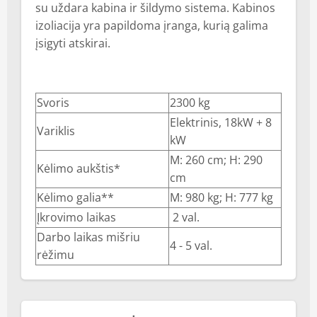
su uždara kabina ir šildymo sistema. Kabinos
izoliacija yra papildoma įranga, kurią galima
įsigyti atskirai.
Svoris
2300 kg
Elektrinis, 18kW + 8
Variklis
kW
M: 260 cm; H: 290
Kėlimo aukštis*
cm
Kėlimo galia**
M: 980 kg; H: 777 kg
Įkrovimo laikas
2 val.
Darbo laikas mišriu
4 - 5 val.
rėžimu