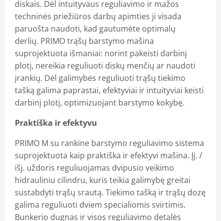
diskais. Dėl intuityvaus reguliavimo ir mažos
techninės priežiūros darbų apimties ji visada
paruošta naudoti, kad gautumėte optimalų
derlių. PRIMO trąšų barstymo mašina
suprojektuota išmaniai: norint pakeisti darbinį
plotį, nereikia reguliuoti diskų menčių ar naudoti
įrankių. Dėl galimybės reguliuoti trąšų tiekimo
tašką galima paprastai, efektyviai ir intuityviai keisti
darbinį plotį, optimizuojant barstymo kokybę.
Praktiška ir efektyvu
PRIMO M su rankine barstymo reguliavimo sistema
suprojektuota kaip praktiška ir efektyvi mašina. Įj. /
išj. uždoris reguliuojamas dvipusio veikimo
hidrauliniu cilindru, kuris teikia galimybę greitai
sustabdyti trąšų srautą. Tiekimo tašką ir trąšų dozę
galima reguliuoti dviem specialiomis svirtimis.
Bunkerio dugnas ir visos reguliavimo detalės