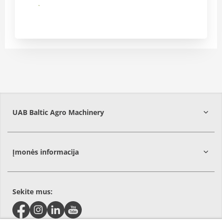
Siųsti
UAB Baltic Agro Machinery
Vilniaus
r.
Įmonės informacija
Sekite mus: