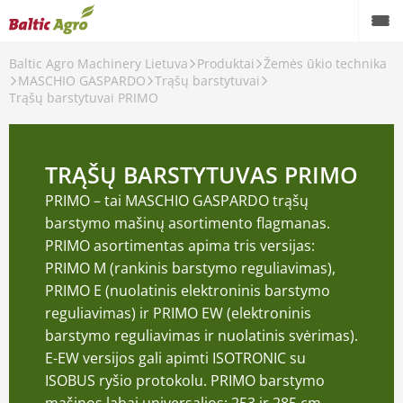
Baltic Agro Machinery Lietuva
Produktai
Žemės ūkio technika
MASCHIO GASPARDO
Trąšų barstytuvai
Trąšų barstytuvai PRIMO
RDO
TRĄŠŲ BARSTYTUVAS PRIMO
PRIMO – tai MASCHIO GASPARDO trąšų
sios
barstymo mašinų asortimento flagmanas.
PRIMO asortimentas apima tris versijas:
PRIMO M (rankinis barstymo reguliavimas),
PRIMO E (nuolatinis elektroninis barstymo
reguliavimas) ir PRIMO EW (elektroninis
barstymo reguliavimas ir nuolatinis svėrimas).
E-EW versijos gali apimti ISOTRONIC su
ISOBUS ryšio protokolu. PRIMO barstymo