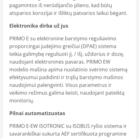
pagamintos iš nerūdijančio plieno, kad būtų
atsparios korozijai ir išliktų patvarios laikui bėgant.
Elektronika dirba už jus
PRIMO E su elektronine barstymo reguliavimo
proporcingai judėjimo greičiui (DPAE) sistema
teikia galimybę reguliuoti įj. / išj. uždorius ir dozę,
naudojant elektronines pavaras. PRIMO EW
modelio mašina apima nuolatinio svėrimo sistemą
efektyvumui padidinti ir trąšų barstymo mašinos
naudojimui palengvinti. Visus parametrus ir
veikimo režimus galima keisti, naudojant pateiktą
monitorių.
Pilnai automatizuotas
PRIMO E-EW ISOTRONIC su ISOBUS ryšio sistema ir
savarankiškai sukurta AEF sertifikuota programine