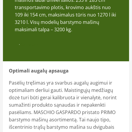
mašinos labai universalios: 253 ir 285 cm
transportavimo plotis, krovimo aukštis nuo
109 iki 154 cm, maksimalus tūris nuo 1270 l iki
3210 l. Visų modelių barstymo mašinų
maksimali talpa – 3200 kg.
Daugiau
Optimali augalų apsauga
Pasėlių tręšimas yra svarbus augalų augimui ir
optimaliam derliui gauti. Maistingųjų medžiagų
dozė turi būti gerai kalibruota ir vienalytė, norint
sumažinti produkto sąnaudas ir nepakenkti
pasėliams. MASCHIO GASPARDO pristato PRIMO
barstymo mašinų asortimentą. Tai naujo tipo,
išcentrinio trąšų barstymo mašina su dvigubais