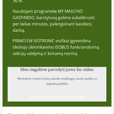
36 m.
Naudojant programėlę MY MASCHIO
GASPARDO, barstytuvą galima sukalibruoti
per kelias minutes, palengvinant kasdienį
darbą.
PRIMO EW ISOTRONIC visiškai įgyvendina
tiksliojo ūkininkavimo ISOBUS funkcionalumą:
sekcijų valdymą ir kintamą normą.
Mes negalime parodyti Jums šio video
Norėdami matyti mūsų vaizdo medžiagą, turite sutikti su
slapukų politika
Atidarykite slapukų nustatymus