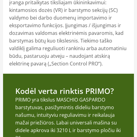
įranga pritaikytas tiksliajam ūkininkavimui:
kintamosios dozės (VR) ir barstymo sekcijų (SC)
valdymo bei darbo duomenų importavimo ir
eksportavimo funkcijos. Įjungimas / išjungimas ir
dozavimas valdomas elektrinėmis pavaromis, kad
barstymas būtų kuo tikslesnis. Tiekimo taško
valdiklį galima reguliuoti rankiniu arba automatiniu
būdu, pastaruoju atveju – naudojant atskirą
elektrinę pavarą („Section Control PRO“).
Kodėl verta rinktis PRIMO?
PRIMO yra tikslus MASCHIO GASPARDO
barstytuvas, pasižymintis dideliu barstymo
našumu, intuityviu reguliavimu ir reikalauja
mažai priežiūros. Labai universali mašina su
didele apkrova iki 3210 L ir barstymo pločiu iki