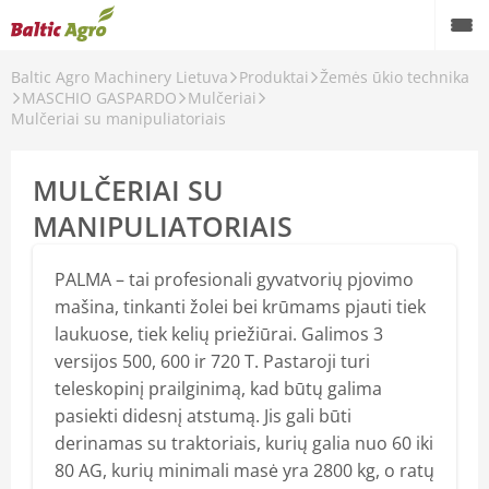
Baltic Agro Machinery Lietuva
Produktai
Žemės ūkio technika
MASCHIO GASPARDO
Mulčeriai
Mulčeriai su manipuliatoriais
O
MULČERIAI SU
MANIPULIATORIAIS
s
PALMA – tai profesionali gyvatvorių pjovimo
mašina, tinkanti žolei bei krūmams pjauti tiek
laukuose, tiek kelių priežiūrai. Galimos 3
versijos 500, 600 ir 720 T. Pastaroji turi
teleskopinį prailginimą, kad būtų galima
pasiekti didesnį atstumą. Jis gali būti
derinamas su traktoriais, kurių galia nuo 60 iki
80 AG, kurių minimali masė yra 2800 kg, o ratų