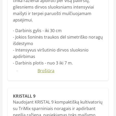
tinka ražienai apdirbti per visą paviršių,
gilesniems dirvos sluoksniams intensyviai
maišyti ir terpei paruošti mulčiuojamam
apsėjimui.
- Darbinis gylis - iki 30 cm
- Jokios šoninės traukos dėl simetriško noragų
išdėstymo
- Intensyvus viršutinio dirvos sluoksnio
apdirbimas
- Darbinis plotis - nuo 3 iki 7 m.
Daugiau
Brošiūra
KRISTALL 9
Naudojant KRISTAL 9 kompaktišką kultivatorių
su TriMix sparniniais noragais ir apdirbant
negilią ražieną, pasiekiamas toks maišymo