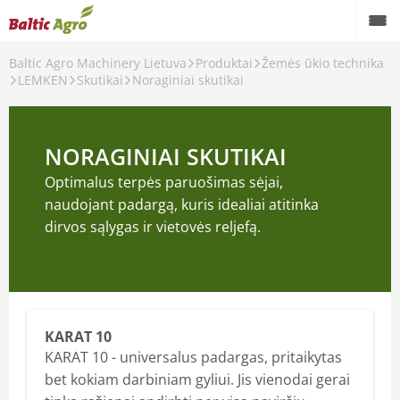
Baltic Agro Machinery Lietuva
Produktai
Žemės ūkio technika
LEMKEN
Skutikai
Noraginiai skutikai
NORAGINIAI SKUTIKAI
Optimalus terpės paruošimas sėjai,
naudojant padargą, kuris idealiai atitinka
dirvos sąlygas ir vietovės reljefą.
KARAT 10
KARAT 10 - universalus padargas, pritaikytas
bet kokiam darbiniam gyliui. Jis vienodai gerai