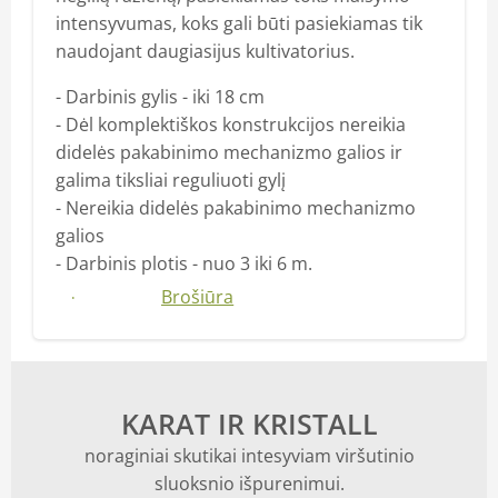
intensyvumas, koks gali būti pasiekiamas tik
naudojant daugiasijus kultivatorius.
- Darbinis gylis - iki 18 cm
- Dėl komplektiškos konstrukcijos nereikia
didelės pakabinimo mechanizmo galios ir
galima tiksliai reguliuoti gylį
- Nereikia didelės pakabinimo mechanizmo
galios
- Darbinis plotis - nuo 3 iki 6 m.
Daugiau
Brošiūra
KARAT IR KRISTALL
noraginiai skutikai intesyviam viršutinio
sluoksnio išpurenimui.