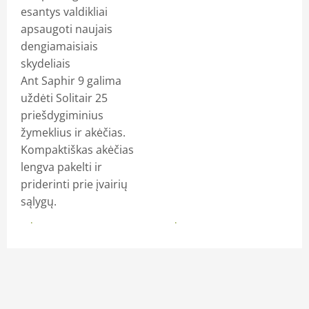
esantys valdikliai
apsaugoti naujais
dengiamaisiais
skydeliais
Ant Saphir 9 galima
uždėti Solitair 25
priešdygiminius
žymeklius ir akėčias.
Kompaktiškas akėčias
lengva pakelti ir
priderinti prie įvairių
sąlygų.
Daugiau
Daugiau