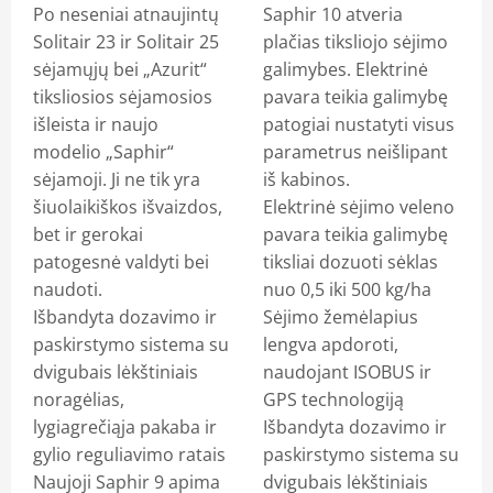
Po neseniai atnaujintų
Saphir 10 atveria
Solitair 23 ir Solitair 25
plačias tiksliojo sėjimo
sėjamųjų bei „Azurit“
galimybes. Elektrinė
tiksliosios sėjamosios
pavara teikia galimybę
išleista ir naujo
patogiai nustatyti visus
modelio „Saphir“
parametrus neišlipant
sėjamoji. Ji ne tik yra
iš kabinos.
šiuolaikiškos išvaizdos,
Elektrinė sėjimo veleno
bet ir gerokai
pavara teikia galimybę
patogesnė valdyti bei
tiksliai dozuoti sėklas
naudoti.
nuo 0,5 iki 500 kg/ha
Išbandyta dozavimo ir
Sėjimo žemėlapius
paskirstymo sistema su
lengva apdoroti,
dvigubais lėkštiniais
naudojant ISOBUS ir
noragėlias,
GPS technologiją
lygiagrečiąja pakaba ir
Išbandyta dozavimo ir
gylio reguliavimo ratais
paskirstymo sistema su
Naujoji Saphir 9 apima
dvigubais lėkštiniais