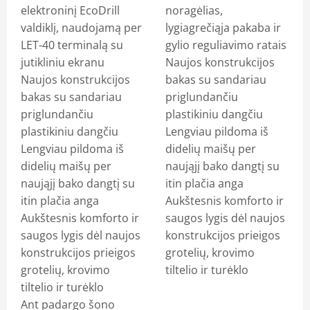
elektroninį EcoDrill
noragėlias,
valdiklį, naudojamą per
lygiagrečiąja pakaba ir
LET-40 terminalą su
gylio reguliavimo ratais
jutikliniu ekranu
Naujos konstrukcijos
Naujos konstrukcijos
bakas su sandariau
bakas su sandariau
priglundančiu
priglundančiu
plastikiniu dangčiu
plastikiniu dangčiu
Lengviau pildoma iš
Lengviau pildoma iš
didelių maišų per
didelių maišų per
naująjį bako dangtį su
naująjį bako dangtį su
itin plačia anga
itin plačia anga
Aukštesnis komforto ir
Aukštesnis komforto ir
saugos lygis dėl naujos
saugos lygis dėl naujos
konstrukcijos prieigos
konstrukcijos prieigos
grotelių, krovimo
grotelių, krovimo
tiltelio ir turėklo
tiltelio ir turėklo
Ant padargo šono