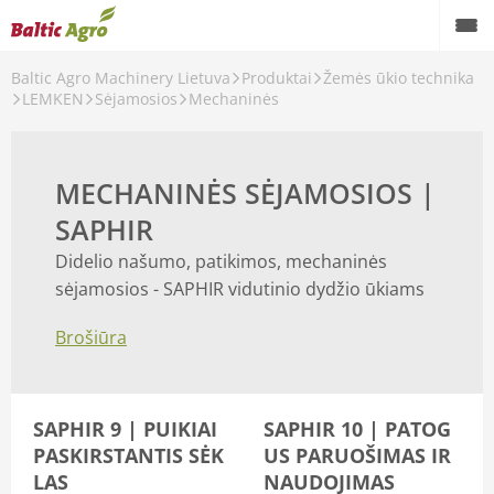
Baltic Agro Machinery Lietuva
Produktai
Žemės ūkio technika
LEMKEN
Sėjamosios
Mechaninės
MECHANINĖS SĖJAMOSIOS |
SAPHIR
Didelio našumo, patikimos, mechaninės
sėjamosios - SAPHIR vidutinio dydžio ūkiams
Brošiūra
SAPHIR 9 | PUIKIAI
SAPHIR 10 | PATOG
PASKIRSTANTIS SĖK
US PARUOŠIMAS IR
LAS
NAUDOJIMAS