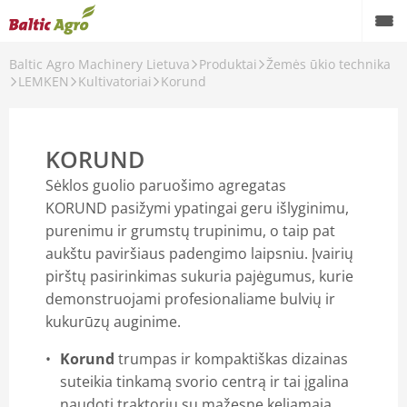
Baltic Agro Machinery Lietuva
Produktai
Žemės ūkio technika
LEMKEN
Kultivatoriai
Korund
KORUND
Sėklos guolio paruošimo agregatas
KORUND pasižymi ypatingai geru išlyginimu,
purenimu ir grumstų trupinimu, o taip pat
aukštu paviršiaus padengimo laipsniu. Įvairių
pirštų pasirinkimas sukuria pajėgumus, kurie
demonstruojami profesionaliame bulvių ir
kukurūzų auginime.
Korund
trumpas ir kompaktiškas dizainas
suteikia tinkamą svorio centrą ir tai įgalina
naudoti traktorių su mažesne keliamąją