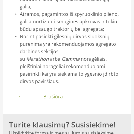
galia;
Atramos, pagamintos iš spyruoklinio plieno,
gali amortizuoti smūgines apkrovas ir tokiu
būdu apsaugo traktorių bei agregatą;
Norint pasiekti gilesnių dirvos sluoksnių
purenimą yra rekomenduojamos agregato
darbinės sekcijos
su
Marathon
arba
Gamma
noragėliais,
pleištiniai noragėliai rekomenduojami
pasirinkti kai yra siekiama tolygesnio įdirbto
dirvos paviršiaus.
Daugiau
Brošiūra
Turite klausimų? Susisiekime!
Užpildykite formą ir mes su Jumis susisieksime.