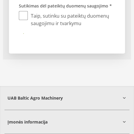
Sutikimas dėl pateiktų duomenų saugojimo *
Taip, sutinku su pateiktų duomenų
saugojimu ir tvarkymu
Siųsti
UAB Baltic Agro Machinery
Vilniaus
r.
Įmonės informacija