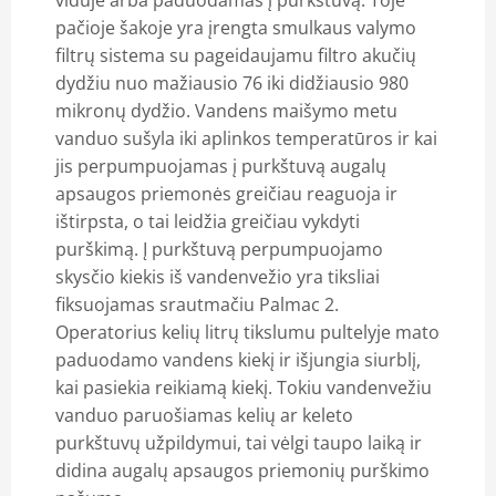
viduje arba paduodamas į purkštuvą. Toje
pačioje šakoje yra įrengta smulkaus valymo
filtrų sistema su pageidaujamu filtro akučių
dydžiu nuo mažiausio 76 iki didžiausio 980
mikronų dydžio. Vandens maišymo metu
vanduo sušyla iki aplinkos temperatūros ir kai
jis perpumpuojamas į purkštuvą augalų
apsaugos priemonės greičiau reaguoja ir
ištirpsta, o tai leidžia greičiau vykdyti
purškimą. Į purkštuvą perpumpuojamo
skysčio kiekis iš vandenvežio yra tiksliai
fiksuojamas srautmačiu Palmac 2.
Operatorius kelių litrų tikslumu pultelyje mato
paduodamo vandens kiekį ir išjungia siurblį,
kai pasiekia reikiamą kiekį. Tokiu vandenvežiu
vanduo paruošiamas kelių ar keleto
purkštuvų užpildymui, tai vėlgi taupo laiką ir
didina augalų apsaugos priemonių purškimo