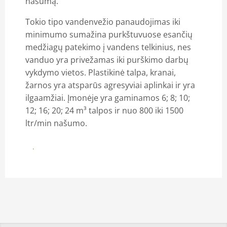
našumą.
Tokio tipo vandenvežio panaudojimas iki
minimumo sumažina purkštuvuose esančių
medžiagų patekimo į vandens telkinius, nes
vanduo yra privežamas iki purškimo darbų
vykdymo vietos. Plastikinė talpa, kranai,
žarnos yra atsparūs agresyviai aplinkai ir yra
ilgaamžiai. Įmonėje yra gaminamos 6; 8; 10;
12; 16; 20; 24 m³ talpos ir nuo 800 iki 1500
ltr/min našumo.
Daugiau