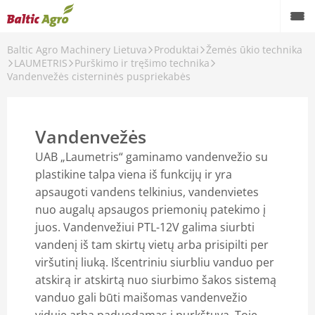
Baltic Agro Machinery Lietuva
Produktai
Žemės ūkio technika
LAUMETRIS
Purškimo ir tręšimo technika
Vandenvežės cisterninės puspriekabės
ka
Vandenvežės
ka
UAB „Laumetris“ gaminamo vandenvežio su
chnika
plastikine talpa viena iš funkcijų ir yra
apsaugoti vandens telkinius, vandenvietes
nuo augalų apsaugos priemonių patekimo į
juos. Vandenvežiui PTL-12V galima siurbti
vandenį iš tam skirtų vietų arba prisipilti per
viršutinį liuką. Išcentriniu siurbliu vanduo per
atskirą ir atskirtą nuo siurbimo šakos sistemą
vanduo gali būti maišomas vandenvežio