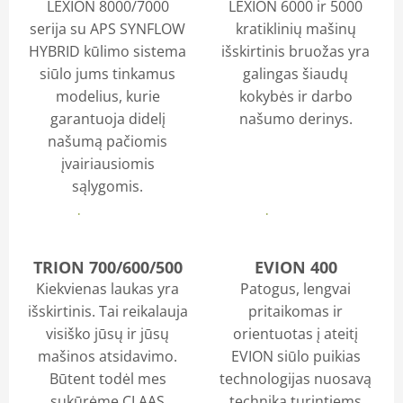
LEXION 8000/7000
LEXION 6000 ir 5000
LAUMETRIS
serija su APS SYNFLOW
kratiklinių mašinų
HYBRID kūlimo sistema
išskirtinis bruožas yra
siūlo jums tinkamus
galingas šiaudų
modelius, kurie
kokybės ir darbo
garantuoja didelį
našumo derinys.
našumą pačiomis
įvairiausiomis
sąlygomis.
Daugiau
Daugiau
TRION 700/600/500
EVION 400
Kiekvienas laukas yra
Patogus, lengvai
išskirtinis. Tai reikalauja
pritaikomas ir
visiško jūsų ir jūsų
orientuotas į ateitį
mašinos atsidavimo.
EVION siūlo puikias
Būtent todėl mes
technologijas nuosavą
sukūrėme CLAAS
techniką turintiems