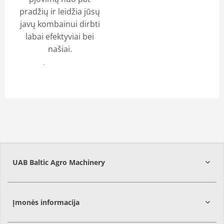
pradžių ir leidžia jūsų
javų kombainui dirbti
labai efektyviai bei
našiai.
Daugiau
UAB Baltic Agro Machinery
Vilniaus
r.
Įmonės informacija