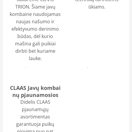
TRION. Šiame javų
ūkiams.
kombaine naudojamas
naujas našumo ir
efektyvumo derinimo
būdas, dėl kurio
mašina gali puikiai
dirbti bet kuriame
lauke.
Daugiau
Daugiau
CLAAS Javų kombai
nų pjaunamosios
Didelis CLAAS
pjaunamųjų
asortimentas
garantuoja puikų
pjovimą nuo pat