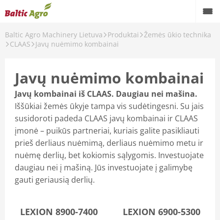
Baltic Agro Machinery Lietuva
Produktai
Žemės ūkio technika
Atgal
CLAAS
Javų nuėmimo kombainai
Žemės ūkio technika
Javų nuėmimo kombainai
CLAAS
Javų kombainai iš CLAAS. Daugiau nei mašina.
LEMKEN
Iššūkiai žemės ūkyje tampa vis sudėtingesni. Su jais
susidoroti padeda CLAAS javų kombainai ir CLAAS
MASCHIO GASPARDO
įmonė – puikūs partneriai, kuriais galite pasikliauti
HE-VA
prieš derliaus nuėmimą, derliaus nuėmimo metu ir
nuėmę derlių, bet kokiomis sąlygomis. Investuojate
SPEARHEAD
daugiau nei į mašiną. Jūs investuojate į galimybę
gauti geriausią derlių.
VMLOADER
TRIMBLE
LEXION 8900-7400
LEXION 6900-5300