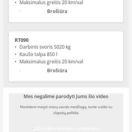
Maksimalus greitis 20 km/val
Daugiau
Brošiūra
RT090
Darbinis svoris 5020 kg
Kaušo talpa 850 l
Maksimalus greitis 20 km/val
Daugiau
Brošiūra
Mes negalime parodyti Jums šio video
Norėdami matyti mūsų vaizdo medžiagą, turite sutikti su
slapukų politika
Atidarykite slapukų nustatymus