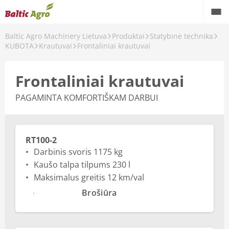
Baltic Agro Machinery Lietuva
Produktai
Statybinė technika
KUBOTA
Krautuvai
Frontaliniai krautuvai
Frontaliniai krautuvai
PAGAMINTA KOMFORTIŠKAM DARBUI
RT100-2
Darbinis svoris 1175 kg
Kaušo talpa tilpums 230 l
Maksimalus greitis 12 km/val
Daugiau
Brošiūra