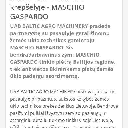
krepšelyje - MASCHIO
GASPARDO
UAB BALTIC AGRO MACHINERY pradeda
partnerystę su pasaulyje gerai žinomu
žemės ūkio technikos gamintoju
MASCHIO GASPARDO. Šis
bendradarbiavimas žymi MASCHIO
GASPARDO tinklo plėtrą Baltijos regione,
tiekiant vietos ūkininkams platų žemės
ūkio padargų asortimentą.
UAB BALTIC AGRO MACHINERY atstovauja visame
pasaulyje pripažintus, aukštos kokybės žemės
ūkio technikos prekės ženklus Lietuvoje. Bendrovė
pasižymi puikiai išvystytu serviso paslaugų ir
atsarginių detalių tiekimo tinklu visoje Lietuvoje,
užtikrinant visapusišką visų atstovaujamų prekės