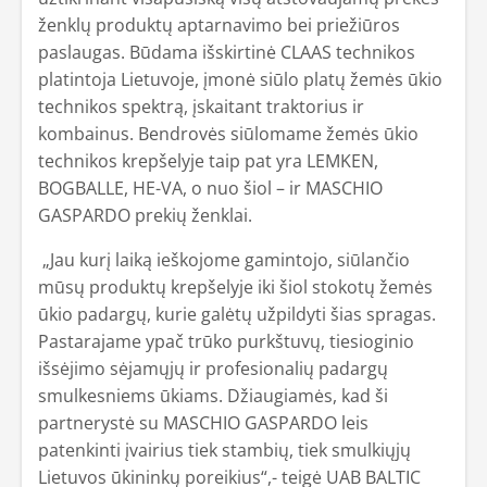
ženklų produktų aptarnavimo bei priežiūros
paslaugas. Būdama išskirtinė CLAAS technikos
platintoja Lietuvoje, įmonė siūlo platų žemės ūkio
technikos spektrą, įskaitant traktorius ir
kombainus. Bendrovės siūlomame žemės ūkio
technikos krepšelyje taip pat yra LEMKEN,
BOGBALLE, HE-VA, o nuo šiol – ir MASCHIO
GASPARDO prekių ženklai.
„Jau kurį laiką ieškojome gamintojo, siūlančio
mūsų produktų krepšelyje iki šiol stokotų žemės
ūkio padargų, kurie galėtų užpildyti šias spragas.
Pastarajame ypač trūko purkštuvų, tiesioginio
išsėjimo sėjamųjų ir profesionalių padargų
smulkesniems ūkiams. Džiaugiamės, kad ši
partnerystė su MASCHIO GASPARDO leis
patenkinti įvairius tiek stambių, tiek smulkiųjų
Lietuvos ūkininkų poreikius“,- teigė UAB BALTIC