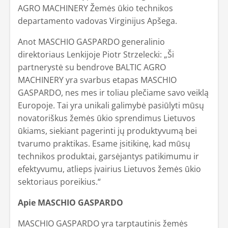
AGRO MACHINERY Žemės ūkio technikos
departamento vadovas Virginijus Apšega.
Anot MASCHIO GASPARDO generalinio
direktoriaus Lenkijoje Piotr Strzelecki: „Ši
partnerystė su bendrove BALTIC AGRO
MACHINERY yra svarbus etapas MASCHIO
GASPARDO, nes mes ir toliau plečiame savo veiklą
Europoje. Tai yra unikali galimybė pasiūlyti mūsų
novatoriškus žemės ūkio sprendimus Lietuvos
ūkiams, siekiant pagerinti jų produktyvumą bei
tvarumo praktikas. Esame įsitikinę, kad mūsų
technikos produktai, garsėjantys patikimumu ir
efektyvumu, atlieps įvairius Lietuvos žemės ūkio
sektoriaus poreikius.“
Apie MASCHIO GASPARDO
MASCHIO GASPARDO yra tarptautinis žemės