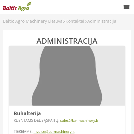
Baltic Agro Machinery Lietuva
Kontaktai
Administracija
ADMINISTRACIJA
Buhalterija
KLIENTAMS DĖL SĄSKAITŲ:
sales@ba-machinery.lt
TIEKĖJAMS:
invoice@b
a-machinery.lt