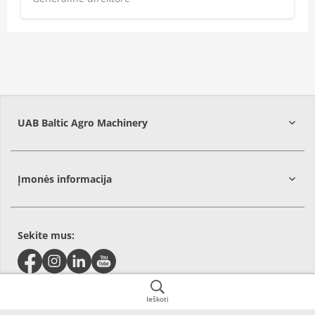
UAB Baltic Agro Machinery
Vilniaus
r.
Įmonės informacija
Sekite mus:
Ieškoti