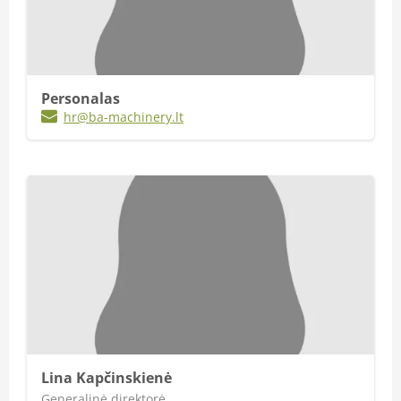
Personalas
hr@ba-machinery.lt
Lina Kapčinskienė
Generalinė direktorė