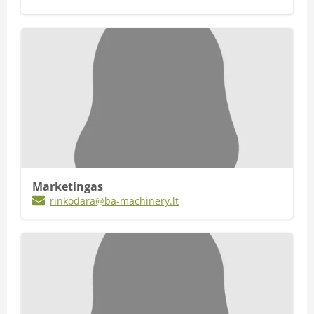
Marketingas
rinkodara@ba-machinery.lt